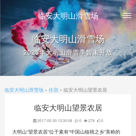
临安大明山滑雪场
临安大明山滑雪场
2025年大明山滑雪季暂未开放
临安大明山滑雪场
»
住宿
» 临安大明山望景农居
临安大明山望景农居
2017-05-30 13:30:08
0
276
0
大明山“望景农居”位于素有“中国山核桃之乡”美称的