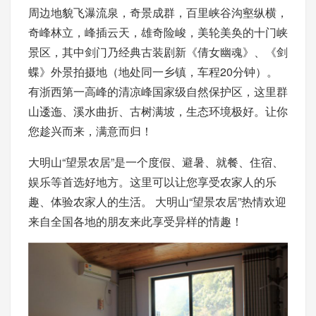
周边地貌飞瀑流泉，奇景成群，百里峡谷沟壑纵横，
奇峰林立，峰插云天，雄奇险峻，美轮美奂的十门峡
景区，其中剑门乃经典古装剧新《倩女幽魂》、《剑
蝶》外景拍摄地（地处同一乡镇，车程20分钟）。
有浙西第一高峰的清凉峰国家级自然保护区，这里群
山逶迤、溪水曲折、古树满坡，生态环境极好。让你
您趁兴而来，满意而归！
大明山“望景农居”是一个度假、避暑、就餐、住宿、
娱乐等首选好地方。这里可以让您享受农家人的乐
趣、体验农家人的生活。 大明山“望景农居”热情欢迎
来自全国各地的朋友来此享受异样的情趣！