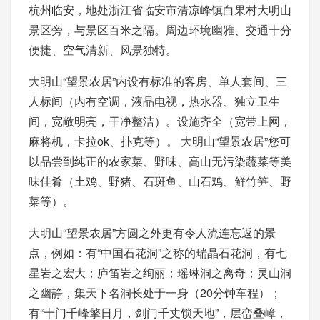
杭州临安，地处浙江省临安市清凉峰镇白果村大明山
景区旁，与景区百米之隔。周边环境幽雅、交通十分
便捷、空气清新、风景独特。
大明山“望景农居”内设有标准的客房、单人套间、三
人标间（内有空调，液晶电视，热水器、独立卫生
间，宽敞明亮，干净整洁）。设施齐全（宽带上网，
麻将机，卡拉ok、扑克等）。 大明山“望景农居”您可
以品尝到纯正的农家菜、野味、高山无污染蔬菜等美
味佳肴（土鸡、野猪、石斑鱼、山石鸡、鲜竹笋、野
菜等）。
大明山“望景农居”方圆之外更有令人流连忘返的景
点，例如：有“中国石花洞”之称的瑞晶石花洞，有七
星岩之宏大；庐笛岩之绚丽；瑶琳洞之离奇；灵山洞
之幽静，集天下名洞长处于一身（20分钟车程）；
有“十门千峰擎日月，剑门千丈锁天地”，层峦叠嶂，