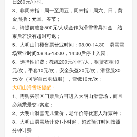
日260元/小时。
3、非周末指：周一至周五，周末指：周六、日，黄
金周指：元旦、春节；
4、请提前准备500元/人现金作为滑雪雪具押金，结
束后若没有超时可退；
5、大明山门楼售票营业时间：08:00-14:30，滑雪雪
场营业时间:08:45-18:00，14:30后停止入园；
6、选择性消费：教练200元/小时/人，租赁衣柜10
元/次，手套10元/次，安全头盔20元/次，滑雪服30
元/次（可穿自己羽绒服），雪镜10元/次；
大明山滑雪场提醒：
1、需购买景区门票后方可进入大明山滑雪场，而且
必须乘景交+索道；
2、大明山滑雪无儿童价，老年价等优惠人群票种；
3、大明山滑雪场计费1小时起，超过预订时间按照
分钟计费