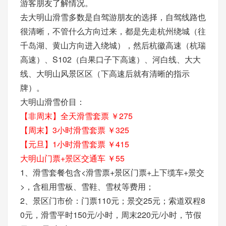
游客朋友了解情况。
去大明山滑雪多数是自驾游朋友的选择，自驾线路也
很清晰，不管什么方向过来，都是先走杭州绕城（往
千岛湖、黄山方向进入绕城），然后杭徽高速（杭瑞
高速）、S102（白果口子下高速）、河白线、大大
线、大明山风景区区（下高速后就有清晰的指示
牌）。
大明山滑雪价目：
【非周末】全天滑雪套票 ￥275
【周末】3小时滑雪套票 ￥325
【元旦】1小时滑雪套票 ￥415
大明山门票+景区交通车 ￥55
1、滑雪套餐包含<滑雪票+景区门票+上下缆车+景交
>，含租用雪板、雪鞋、雪杖等费用；
2、景区门市价：门票110元；景交25元；索道双程8
0元，滑雪平时150元/小时，周末220元/小时，节假