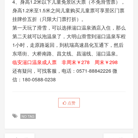
4、身高1.2米以下儿童免景区大票（不免滑雪票），
身高1.2米至1.5米之间儿童购买儿童票可享景区门票
挂牌价五折（只限大门票打折）。
第一天玩了滑雪，可以选择湍口温泉酒店入住，那么
第二天就可以泡温泉了，大明山滑雪到湍口温泉车程
1小时，走原路返回，到杭瑞高速昌化互通下，然后
东塔街、大桥南路、昌文线、昌湍线、湍口温泉。
临安湍口温泉成人票 非周末￥278 周末￥298
还有疑问，可找客服，电话：0571-88842226 微
信：180-0588-0238
点赞
NO TAG