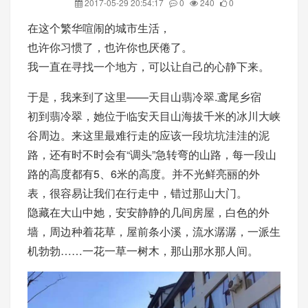
2017-05-29 20:54:17
0
240
0
在这个繁华喧闹的城市生活，
也许你习惯了，也许你也厌倦了。
我一直在寻找一个地方，可以让自己的心静下来。
于是，我来到了这里——天目山翡冷翠.鸢尾乡宿
初到翡冷翠，她位于临安天目山海拔千米的冰川大峡
谷周边。来这里最难行走的应该一段坑坑洼洼的泥
路，还有时不时会有“调头”急转弯的山路，每一段山
路的高度都有5、6米的高度。并不光鲜亮丽的外
表，很容易让我们在行走中，错过那山大门。
隐藏在大山中她，安安静静的几间房屋，白色的外
墙，周边种着花草，屋前条小溪，流水潺潺，一派生
机勃勃……一花一草一树木，那山那水那人间。